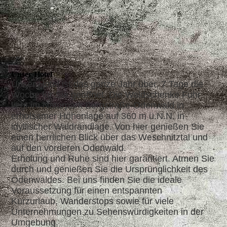
Unser Hotel
Unser Hotel ist das ganze Jahr über, 7 Tage die
Woche für Sie geöffnet. Die Waldschenke Fuhr
liegt im Naturpark Bergstraße-Odenwald in
erholsamer Höhenlage auf 360 m ü.N.N. in
idyllischer Waldrandlage. Von hier genießen Sie
einen herrlichen Blick über das Weschnitztal und
auf den vorderen Odenwald.
Erholung und Ruhe sind hier garantiert. Atmen Sie
durch und genießen Sie die Ursprünglichkeit des
Odenwaldes. Bei uns finden Sie die ideale
Voraussetzung für einen entspannten
Kurzurlaub, Wanderstops sowie für viele
Unternehmungen zu Sehenswürdigkeiten in der
Umgebung.