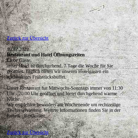
Zurück zur Übersicht
10.12.2022
Restaurant und Hotel Öffnungszeiten
Liebe Gäste,
unser Hotel ist durchgehend, 7 Tage die Woche für Sie
geöffnet. Täglich bieten wir unseren Hotelgästen ein
reichhaltiges Frühstücksbuffet.
Unser Restaurant hat Mittwochs-Sonntags immer von 11:30
Uhr - 20:00 Uhr geöffnet und bietet durchgehend warme
Küche.
Wir empfehlen besonders am Wochenende um rechtzeitige
Tischreservierung. Weitere Informationen finden Sie in der
Rubrik _Restaurant_
Zurück zur Übersicht