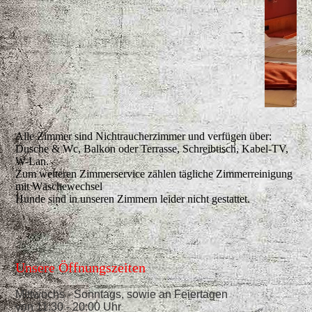
Alle Zimmer sind Nichtraucherzimmer und verfügen über:
Dusche & Wc, Balkon oder Terrasse, Schreibtisch, Kabel-TV,
W-Lan.
Zum weiteren Zimmerservice zählen tägliche Zimmerreinigung
mit Wäschewechsel
Hunde sind in unseren Zimmern leider nicht gestattet.
Unsere Öffnungszeiten
Mittwochs - Sonntags, sowie an Feiertagen
von 11:30 - 20:00 Uhr