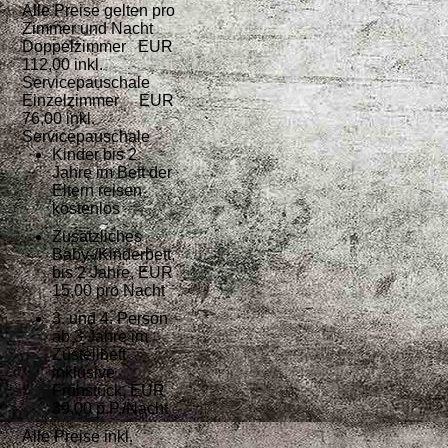
Alle Preise gelten pro
Zimmer und Nacht
Doppelzimmer
EUR
112,00 inkl.
Servicepauschale
Einzelzimmer
EUR
76,00 inkl.
Servicepauschale
Kinder bis 2
Jahre im Bett der
Eltern reisen
kostenlos
Zusätzliches
Baby-/Kinderbett,
bis 2 Jahre, EUR
15,00 pro Nacht
3. und 4. Person
ab 3 Jahre im
Zustellbett
inklusive
Doppelzimmer
Frühstück, EUR
39,00 p.P./Nacht
Alle Preise inkl.