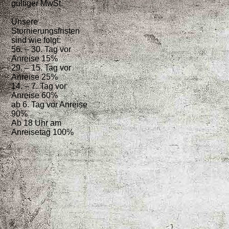
gültiger MwSt.
Unsere
Stornierungsfristen
sind wie folgt:
56. – 30. Tag vor
Anreise 15%
29. – 15. Tag vor
Anreise 25%
14. – 7. Tag vor
Anreise 60%
ab 6. Tag vor Anreise
90%
Ab 18 Uhr am
Anreisetag 100%