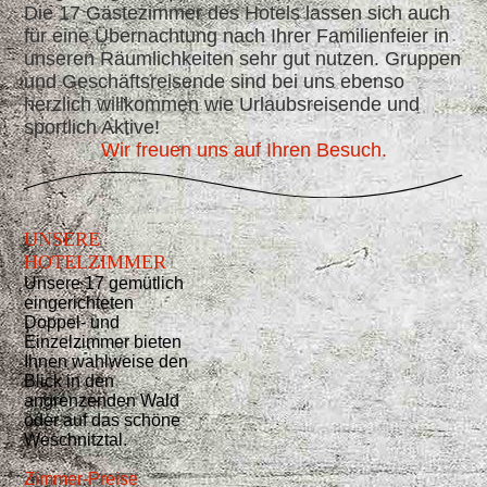
Die 17 Gästezimmer des Hotels lassen sich auch
für eine Übernachtung nach Ihrer Familienfeier in
unseren Räumlichkeiten sehr gut nutzen. Gruppen
und Geschäftsreisende sind bei uns ebenso
herzlich willkommen wie Urlaubsreisende und
sportlich Aktive!
Wir freuen uns auf Ihren Besuch.
UNSERE
HOTELZIMMER
Unsere 17 gemütlich
eingerichteten
Doppel- und
Einzelzimmer bieten
Ihnen wahlweise den
Blick in den
angrenzenden Wald
oder auf das schöne
Weschnitztal.
Zimmer-Preise