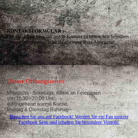
KONTAKTFORMULAR
Der einfachste Weg mit uns in Kontakt zu treten. Wir bemühen
uns um schnellstmögliche Bearbeitung Ihres Anliegens!
Unsere Öffnungszeiten
Mittwochs - Sonntags, sowie an Feiertagen
von 11:30 - 20:00 Uhr
durchgehend warme Küche.
Montag & Dienstag Ruhetag
Besuchen Sie uns auf Facebook! Werden Sie ein Fan unserer
Facebook Seite und erhalten Sie besondere Vorteile.