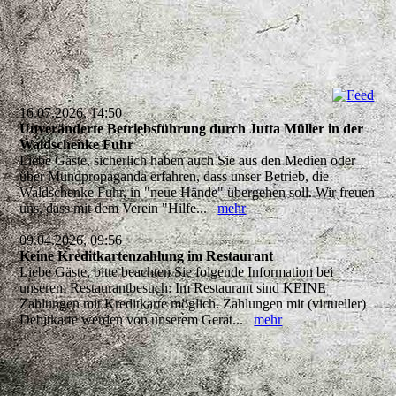
16.07.2026, 14:50
Unveränderte Betriebsführung durch Jutta Müller in der
Waldschenke Fuhr
Liebe Gäste, sicherlich haben auch Sie aus den Medien oder
über Mundpropaganda erfahren, dass unser Betrieb, die
Waldschenke Fuhr, in "neue Hände" übergehen soll. Wir freuen
uns, dass mit dem Verein "Hilfe...
mehr
09.04.2026, 09:56
Keine Kreditkartenzahlung im Restaurant
Liebe Gäste, bitte beachten Sie folgende Information bei
unserem Restaurantbesuch: Im Restaurant sind KEINE
Zahlungen mit Kreditkarte möglich. Zahlungen mit (virtueller)
Debitkarte werden von unserem Gerät...
mehr